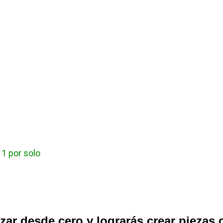
1 por solo 
ar desde cero y lograrás crear piezas