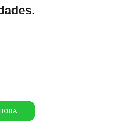
dades.
AHORA