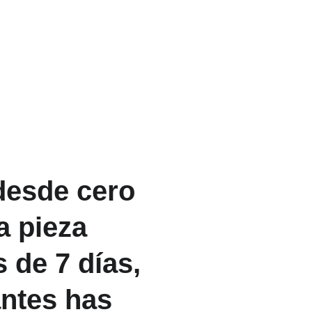
esde cero 
a pieza 
 de 7 días, 
antes has 